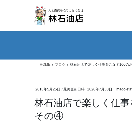
コ
ナ
ン
ビ
テ
ゲ
ン
ー
ツ
シ
へ
ョ
ス
ン
キ
に
ッ
移
HOME
ブログ
林石油店で楽しく仕事をこなす100の
プ
動
2018年5月25日
/ 最終更新日時 :
2020年7月30日
mago-staf
林石油店で楽しく仕事
その④