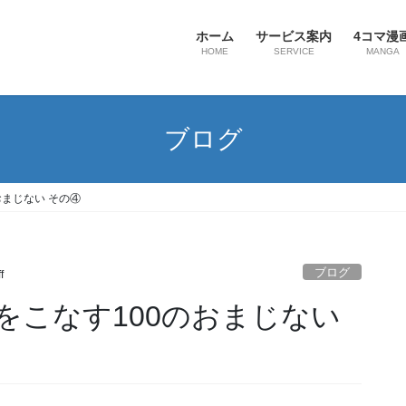
ホーム
サービス案内
4コマ漫
HOME
SERVICE
MANGA
ブログ
おまじない その④
ブログ
f
をこなす100のおまじない