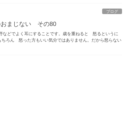
ブログ
のおまじない その80
分野などでよく耳にすることです。歳を重ねると 怒るというに
もちろん 怒った方もいい気分ではありません。だから怒らない