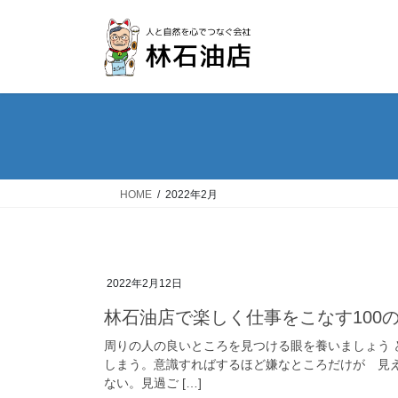
コ
ナ
ン
ビ
テ
ゲ
ン
ー
ツ
シ
へ
ョ
ス
ン
キ
に
ッ
移
HOME
2022年2月
プ
動
2022年2月12日
林石油店で楽しく仕事をこなす100
周りの人の良いところを見つける眼を養いましょう
しまう。意識すればするほど嫌なところだけが 見
ない。見過ご […]