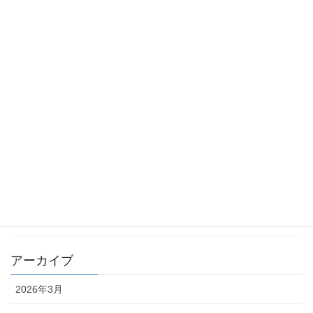
2024年8月18日
ワーケーションの三日間 その１
2023年9月13日
梅雨明けはいつ頃
2023年7月8日
今年も一か月あまり
2022年11月22日
カテゴリー
ブログ
アーカイブ
2026年3月