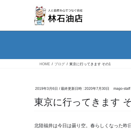
コ
ナ
ン
ビ
テ
ゲ
ン
ー
ツ
シ
へ
ョ
ス
ン
キ
に
ッ
移
HOME
ブログ
東京に行ってきます その1
プ
動
2019年3月6日
/ 最終更新日時 :
2020年7月30日
mago-staff
東京に行ってきます そ
北陸福井は今日は曇り空。春らしくなった昨日