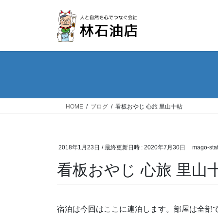
コ
ナ
ン
ビ
テ
ゲ
ン
ー
ツ
シ
へ
ョ
ス
ン
キ
に
ッ
移
HOME
ブログ
看板おやじ 心旅 里山十帖
プ
動
2018年1月23日
/ 最終更新日時 :
2020年7月30日
mago-staf
看板おやじ 心旅 里山
宿泊は今回はここに連泊します。部屋は全部で